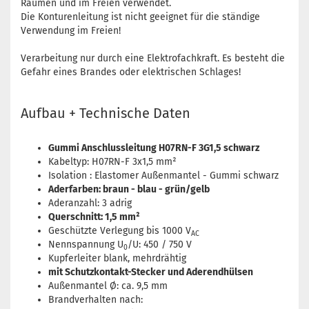
Räumen und im Freien verwendet.
Die Konturenleitung ist nicht geeignet für die ständige
Verwendung im Freien!
Verarbeitung nur durch eine Elektrofachkraft. Es besteht die
Gefahr eines Brandes oder elektrischen Schlages!
Aufbau + Technische Daten
Gummi Anschlussleitung H07RN-F 3G1,5 schwarz
Kabeltyp: H07RN-F 3x1,5 mm²
Isolation : Elastomer Außenmantel - Gummi schwarz
Aderfarben: braun - blau - grün/gelb
Aderanzahl: 3 adrig
Querschnitt: 1,5 mm²
Geschützte Verlegung bis 1000 V
AC
Nennspannung U
/U: 450 / 750 V
0
Kupferleiter blank, mehrdrähtig
mit Schutzkontakt-Stecker und Aderendhülsen
Außenmantel Ø: ca. 9,5 mm
Brandverhalten nach: