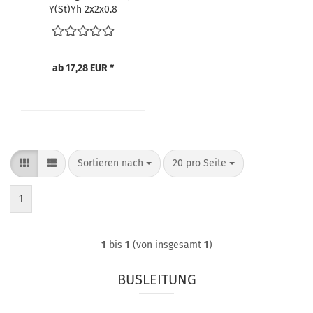
Y(St)Yh 2x2x0,8
ab 17,28 EUR *
Sortieren nach
pro Seite
Sortieren nach
20 pro Seite
1
1
bis
1
(von insgesamt
1
)
BUSLEITUNG