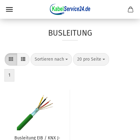
BUSLEITUNG
Sortieren nach
pro Seite
Sortieren nach
20 pro Seite
1
Busleitung EIB / KNX J-