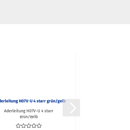
Aderleitung H07V-U 4 starr
Verdrahtungsleitung
grün/gelb
starr grün/