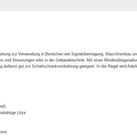
rleitung zur Verwendung in Bereichen wie Signalübertragung, Maschinenbau un
n und Steuerungen oder in der Gebäudetechnik. Mit einen Mindestbiegeradi
g äußerst gut zur Schaltschrankverdrahtung geeignet. In der Regel wird Aderlei
bel)
indrähtige Litze
,1mm