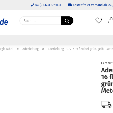
+49 (0) 3731 3773031
Kostenfreier Versand ab 250,
Lieferland
Suche...
E-Ma
Pass
»
»
rgiekabel
Aderleitung
Aderleitung H07V-K 16 flexibel grün/gelb - Me
(Art.Nr.
Ade
16 f
Konto 
grün
Passw
Met