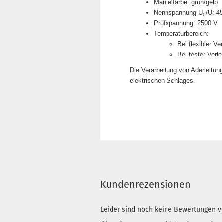
Mantelfarbe: grün/gelb
Nennspannung U
/U: 4
0
Prüfspannung: 2500 V
Temperaturbereich:
Bei flexibler V
Bei fester Verl
Die Verarbeitung von Aderleitun
elektrischen Schlages.
Kundenrezensionen
Leider sind noch keine Bewertungen vo