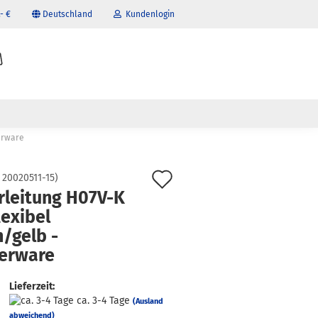
- €
Deutschland
Kundenlogin
il
wort
terware
Auf
:
20020511-15
)
rleitung H07V-K
den
lexibel
erstellen
Merkzettel
/gelb -
ort vergessen?
erware
Lieferzeit:
ca. 3-4 Tage
(Ausland
abweichend)