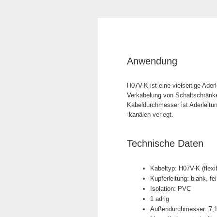
Anwendung
H07V-K ist eine vielseitige Ade
Verkabelung von Schaltschränke
Kabeldurchmesser ist Aderleitun
-kanälen verlegt.
Technische Daten
Kabeltyp: H07V-K (flexi
Kupferleitung: blank, fe
Isolation: PVC
1 adrig
Außendurchmesser: 7